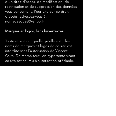
d’un droit d’accès, de modification, de
rectification et de suppression des données
vous concernant. Pour exercer ce droit
d’accès, adressez-vous à :
nomadesques@yahoo.fr
Marques et logos, liens hypertextes
Toute utilisation, quelle qu’elle soit, des
noms de marques et logos de ce site est
interdite sans l’autorisation de Vincent
Caire. De même tout lien hypertexte visant
ce site est soumis à autorisation préalable.
Conception / réalisation
Site Internet : 2024 -
Les Nomadesques
Hébergement :
WIX.COM
FRANCE SAS,
société par actions simplifiée, au capital
social de 100,00 EURO, dont le siège social
est situé au 19 BD MALESHERBES, 75008
PARIS SIREN
903439388