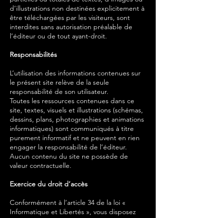
d’illustrations non destinées explicitement à
être téléchargées par les visiteurs, sont
interdites sans autorisation préalable de
l’éditeur ou de tout ayant-droit.
Responsabilités
L’utilisation des informations contenues sur
le présent site relève de la seule
responsabilité de son utilisateur.
Toutes les ressources contenues dans ce
site, textes, visuels et illustrations (schémas,
dessins, plans, photographies et animations
informatiques) sont communiqués à titre
purement informatif et ne peuvent en rien
engager la responsabilité de l’éditeur.
Aucun contenu du site ne possède de
valeur contractuelle.
Exercice du droit d’accès
Conformément à l’article 34 de la loi «
Informatique et Libertés », vous disposez