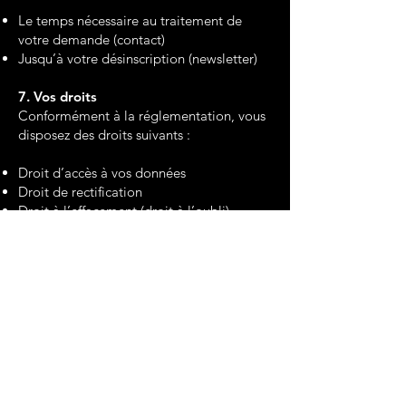
Le temps nécessaire au traitement de
votre demande (contact)
Jusqu’à votre désinscription (newsletter)
7. Vos droits
Conformément à la réglementation, vous
disposez des droits suivants :
Droit d’accès à vos données
Droit de rectification
Droit à l’effacement (droit à l’oubli)
Droit d’opposition
Droit à la limitation du traitement
Droit à la portabilité des données
Pour exercer ces droits, vous pouvez nous
contacter à l’adresse suivante :
nomadesques@yahoo.fr
.
8. Sécurité des données
Nous mettons en œuvre des mesures